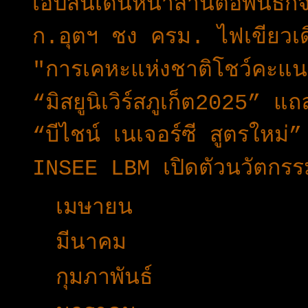
เอปสันเดินหน้าสานต่อพันธกิ
ก.อุตฯ ชง ครม. ไฟเขียวเดิ
"การเคหะแห่งชาติโชว์คะแ
“มิสยูนิเวิร์สภูเก็ต2025” แ
“บีไชน์ เนเจอร์ซี สูตรใหม่
INSEE LBM เปิดตัวนวัตกรรม
►
เมษายน
(29)
►
มีนาคม
(45)
►
กุมภาพันธ์
(25)