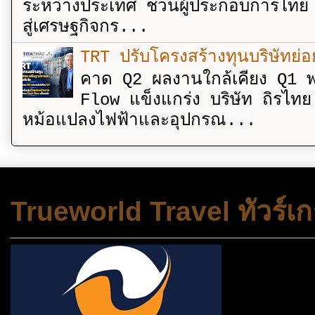
ระหว่างประเทศ ชวนผู้ประกอบการไทย 
สู่เศรษฐกิจกร...
TRT ปรับโครงสร้างทุนบริษัทย่
คาด Q2 ผลงานใกล้เคียง Q1 พ
Flow แข็งแกร่ง บริษัท ถิรไท
หม้อแปลงไฟฟ้าและอุปกรณ...
Trueworld Travel ทัวร์เก