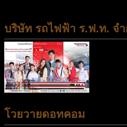
สถาบันครอบครัวและชุมชน
บริษัท รถไฟฟ้า ร.ฟ.ท. จำ
โวยวายดอทคอม