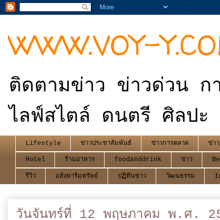
WWW.VOY-Y.C
ติดตามข่าว ข่าวด่วน กา
ไลฟ์สไตล์ ดนตรี ศิลปะ 
Lifestyle
ข่าวประชาสัมพันธ์
ข่าวการตลาด
ข่าว
Hotel
ร้านอาหาร
foodanddrink
ข่าว
Be
รีวิว
อสังหาริมทรัพย์
ปฏิทินข่าว
วัฒนธรรม
I
วันจันทร์ที่ 12 พฤษภาคม พ.ศ. 2