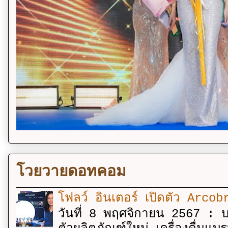
โวยวายดอทคอม
โฟลว์ อินเตอร์ เปิดตัว Arcobr
วันที่ 8 พฤศจิกายน 2567 : บร