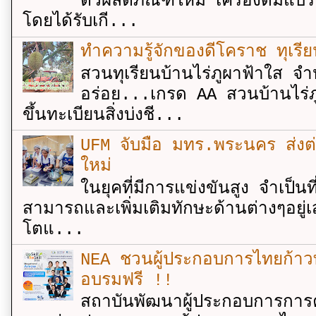
ตัวผลิตภัณฑ์ใหม่ เครื่องดื่ม
โดยได้รับเกี...
ทำความรู้จักของดีโคราช ทุเรีย
สวนทุเรียนบ้านไร่ภูผาฟ้าใส จำ
อร่อย...เกรด AA สวนบ้านไร่ภู
ขึ้นทะเบียนสิ่งบ่งชี...
UFM จับมือ มทร.พระนคร ส่งต่ออง
ใหม่
ในยุคที่มีการแข่งขันสูง จำเป็น
สามารถและเพิ่มเติมทักษะด้านต่างๆอยู่เส
โตแ...
NEA ชวนผู้ประกอบการไทยก้าวท
อบรมฟรี !!
สถาบันพัฒนาผู้ประกอบการการค