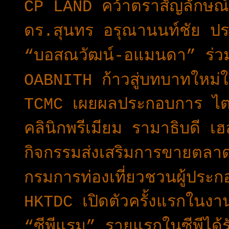
CP LAND คว้าตราสัญลักษ
ดร.สุนทร อรุณานนท์ชัย ป
“บอสณวัฒน์-อแมนดา” ร่วมแ
OABNITH ก้าวสู่บทบาทใหม่ใ
TCMC เผยผลประกอบการ ไต
คลินิกพรีเมียม รามาธิบดี 
กิจกรรมส่งเสริมการขายตลาด
กรมการท่องเที่ยวชวนผู้ประก
HKTDC เปิดตัวครั้งแรกใน
“ซีพีแรม” รายแรกในซีพีได้