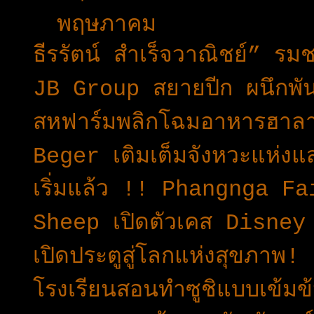
▼
พฤษภาคม
(42)
ธีรรัตน์ สำเร็จวาณิชย์” 
JB Group สยายปีก ผนึกพั
สหฟาร์มพลิกโฉมอาหารฮาล
Beger เติมเต็มจังหวะแห่ง
เริ่มแล้ว !! Phangnga Fa
Sheep เปิดตัวเคส Disne
เปิดประตูสู่โลกแห่งสุขภาพ
โรงเรียนสอนทำซูชิแบบเข้มข้น