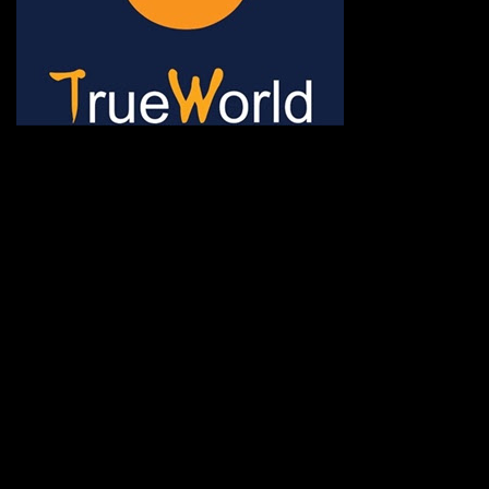
ช้าหมด อดนะจ้ะ เปิดแค่พีเรี
กระเป๋า 20 กก. 🌐 กดจองทัว
@gotrueworld คลิ้ก https
จองทัวร์ 02-2121-037, 0
308-7522, (ทุกวัน) 📱 06
#trueworld #trueworldtrav
#korea #busan #ทัวร์ไฟไหม้