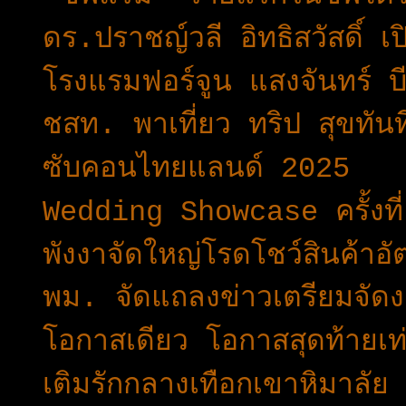
ดร.ปราชญ์​วลี​ อิทธิ​สวัสดิ์ 
โรงแรมฟอร์จูน แสงจันทร์ บ
ชสท. พาเที่ยว ทริป สุขทันท
ซับคอนไทยแลนด์ 2025
Wedding Showcase ครั้งที
พังงาจัดใหญ่โรดโชว์สินค้าอัต
พม. จัดแถลงข่าวเตรียมจ
โอกาสเดียว โอกาสสุดท้ายเท
เติมรักกลางเทือกเขาหิมาลัย 