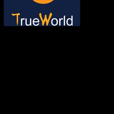
ช้าหมด อดนะจ้ะ เปิดแค่พีเรี
กระเป๋า 20 กก. 🌐 กดจองทัว
@gotrueworld คลิ้ก https
จองทัวร์ 02-2121-037, 0
308-7522, (ทุกวัน) 📱 06
#trueworld #trueworldtrav
#korea #busan #ทัวร์ไฟไหม้