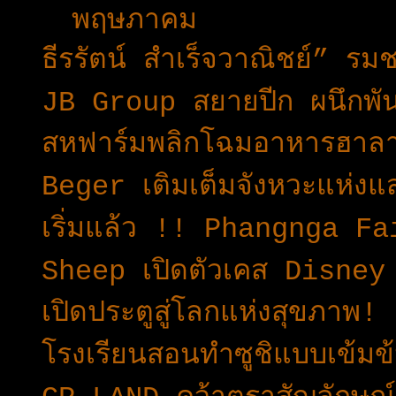
▼
พฤษภาคม
(42)
ธีรรัตน์ สำเร็จวาณิชย์” 
JB Group สยายปีก ผนึกพั
สหฟาร์มพลิกโฉมอาหารฮาล
Beger เติมเต็มจังหวะแห่ง
เริ่มแล้ว !! Phangnga Fa
Sheep เปิดตัวเคส Disne
เปิดประตูสู่โลกแห่งสุขภาพ
โรงเรียนสอนทำซูชิแบบเข้มข้น