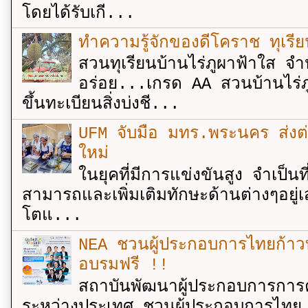
โดยได้รับเกี...
ทำความรู้จักของดีโคราช ทุเรีย
สวนทุเรียนบ้านไร่ภูผาฟ้าใส จำ
อร่อย...เกรด AA สวนบ้านไร่ภู
ขึ้นทะเบียนสิ่งบ่งชี...
UFM จับมือ มทร.พระนคร ส่งต่ออง
ใหม่
ในยุคที่มีการแข่งขันสูง จำเป็น
สามารถและเพิ่มเติมทักษะด้านต่างๆอยู่เส
โตแ...
NEA ชวนผู้ประกอบการไทยก้าวท
อบรมฟรี !!
สถาบันพัฒนาผู้ประกอบการการค
ระหว่างประเทศ ชวนผู้ประกอบการไทย 