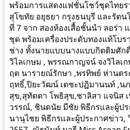
พร้อมการแสดงแฟชั่นโชว์ชุดไทยรา
สุโขทัย อยุธยา กรุงธนบุรี และรัตนโก
ที่ 7 จาก สองห้องเสื้อชั้นนำ ลอร่
ชุด พร้อมเครื่องประดับทองแท้โบรา
ช่าง ทั้งนายแบบนางแบบกิตติมศักดิ
วิไลเกษม , พรรณกาญจน์ จงวิไลเกษม
ฤต นารายณ์รักษา ,พรทิพย์ ห่านตระก
ฤทธิ์,ปิยะวัฒน์ เตชะปฎิมานนท์ ,นภ
สุข,สุทัตตา โพธิสุข,ชาลิสา แจนิส เท
วรรณ์, ชินดนัย มีชัย พิธีกรและผู้ป
นานุไชย พิธีกรและผู้ประกาศข่าว, ว
2557 ,ณัฐนันท์ นารี Miss Asean F