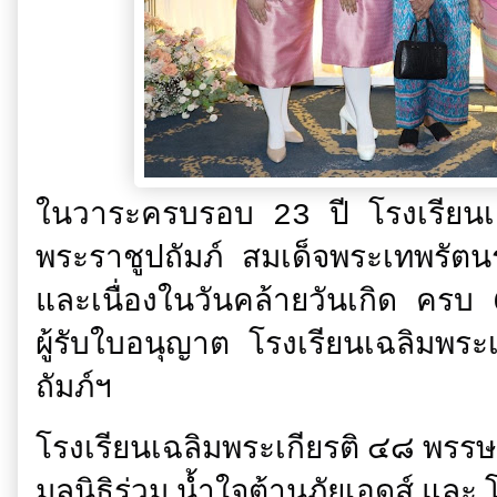
ในวาระครบรอบ 23 ปี โรงเรียนเ
พระราชูปถัมภ์ สมเด็จพระเทพรัต
และเนื่องในวันคล้ายวันเกิด คร
ผู้รับใบอนุญาต โรงเรียนเฉลิมพ
ถัมภ์ฯ
โรงเรียนเฉลิมพระเกียรติ ๔๘ พรรษา
มูลนิธิร่วม น้ำใจต้านภัยเอดส์ และ