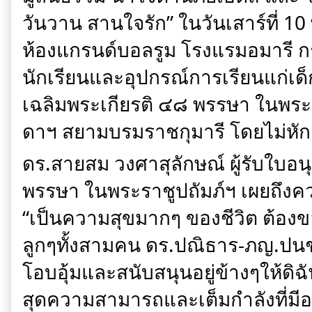
วันวาน สานใจรัก” ในวันเสาร์ที่ 
ห้องแกรนด์บอลรูม โรงแรมอมารี กรุ
นักเรียนและอุปกรณ์การเรียนแก่เ
เฉลิมพระเกียรติ ๔๘ พรรษา ในพระ
ดาฯ สยามบรมราชกุมารี โดยไม่หักค่
ดร.สายสม วงศาสุลักษณ์ ผู้รับใบอ
พรรษา ในพระราชูปถัมภ์ฯ เผยถึงความ
“เป็นความสุขมากๆ ของชีวิต ต้อ
ลูกๆทั้งสามคน ดร.ปณิธาร-ภญ.ปน
โอบอุ้มและสนับสนุนอยู่ข้างๆให้ดิ
สุดความสามารถและเต็มกำลังที่มีอย