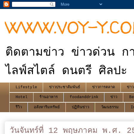
WWW.VOY-Y.C
ติดตามข่าว ข่าวด่วน กา
ไลฟ์สไตล์ ดนตรี ศิลปะ 
Lifestyle
ข่าวประชาสัมพันธ์
ข่าวการตลาด
ข่าว
Hotel
ร้านอาหาร
foodanddrink
ข่าว
Be
รีวิว
อสังหาริมทรัพย์
ปฏิทินข่าว
วัฒนธรรม
I
วันจันทร์ที่ 12 พฤษภาคม พ.ศ. 2