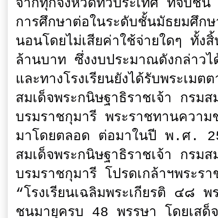
จากทุกจังหวัดทั่วประเทศ ที่จบชั้น 
การศึกษาต่อในระดับชั้นมัธยมศึกษ
นอนโดยไม่เสียค่าใช้จ่ายใดๆ ทั้งสิ้
ล้านบาท ซึ่งงบประมาณดังกล่าวได้ม
และทางโรงเรียนยังได้รับพระเมต
สมเด็จพระกนิษฐาธิราชเจ้า กรมส
บรมราชกุมารี พระราชทานความช่วยเ
มาโดยตลอด ต่อมาในปี พ.ศ. 25
สมเด็จพระกนิษฐาธิราชเจ้า กรมส
บรมราชกุมารี โปรดเกล้าฯพระราช
“โรงเรียนเฉลิมพระเกียรติ ๔๘ 
ชนมายุครบ 48 พรรษา โดยเสด็จพ