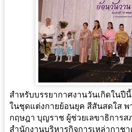
สำหรับบรรยากาศงานวันเกิดในปีน
ในชุดแต่งกายย้อนยุค สีสันสดใส พา
กฤษฎา บุญราช ผู้ช่วยเลขาธิการ
สำนักงานบริหารกิจการเหล่ากาชา