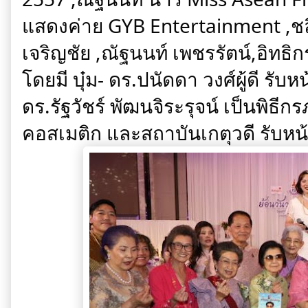
แสดงค่าย
GYB Entertainment ,ชล
เจริญชัย ,ณัฐนนท์ เพชรรัตน์,อิทธิ
โดยมี บุ๋ม- ดร.ปนัดดา วงศ์ผู้ดี รับ
ดร.รัฐวัชร์ พัฒนจิระรุจน์ เป็นพิธ
คอสเมติก และสถาบันเกตุวดี รับ