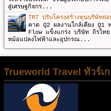
สู่เศรษฐกิจกร...
TRT ปรับโครงสร้างทุนบริษัทย่
คาด Q2 ผลงานใกล้เคียง Q1 พ
Flow แข็งแกร่ง บริษัท ถิรไท
หม้อแปลงไฟฟ้าและอุปกรณ...
Trueworld Travel ทัวร์เก