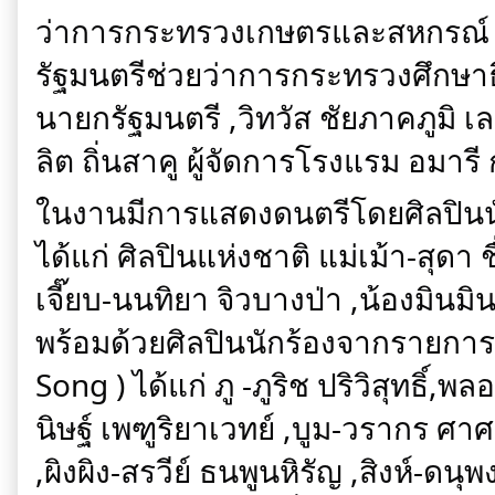
ว่าการกระทรวงเกษตรและสหกรณ์ ,
รัฐมนตรีช่วยว่าการกระทรวงศึกษา
นายกรัฐมนตรี ,วิทวัส ชัยภาคภูมิ
ลิต ถิ่นสาคู ผู้จัดการโรงแรม อมารี 
ในงานมีการแสดงดนตรีโดยศิลปินนั
ได้แก่ ศิลปินแห่งชาติ แม่เม้า-สุดา 
เจี๊ยบ-นนทิยา จิวบางป่า ,น้องมินม
พร้อมด้วยศิลปินนักร้องจากรายกา
Song ) ได้แก่ ภู -ภูริช ปริวิสุทธิ
นิษฐ์ เพฑูริยาเวทย์ ,บูม-วรากร ศา
,ผิงผิง-สรวีย์ ธนพูนหิรัญ ,สิงห์-ดนุพ