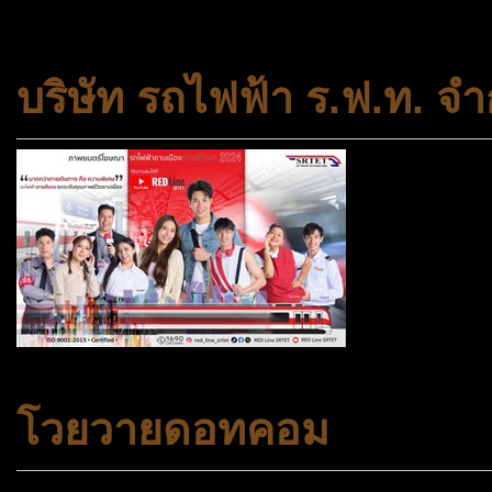
สถาบันครอบครัวและชุมชน
บริษัท รถไฟฟ้า ร.ฟ.ท. จำ
โวยวายดอทคอม