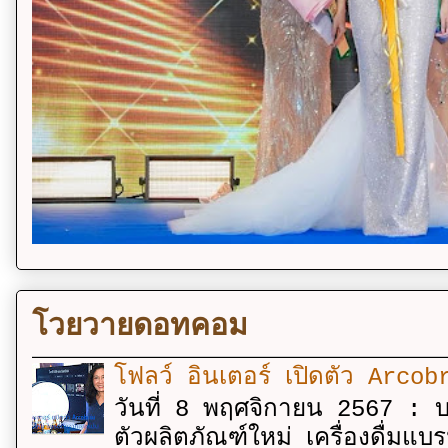
โวยวายดอทคอม
โฟลว์ อินเตอร์ เปิดตัว Arcobr
วันที่ 8 พฤศจิกายน 2567 : บร
ตัวผลิตภัณฑ์ใหม่ เครื่องดื่ม