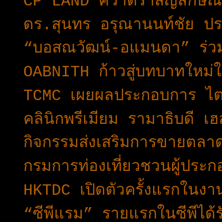
CP LAND คว้าตราสัญลักษ
ดร.สุนทร อรุณานนท์ชัย ป
“บอสณวัฒน์-อแมนดา” ร่วมแ
OABNITH ก้าวสู่บทบาทใหม่ใ
TCMC เผยผลประกอบการ ไต
คลินิกพรีเมียม รามาธิบดี 
กิจกรรมส่งเสริมการขายตลาด
กรมการท่องเที่ยวชวนผู้ประก
HKTDC เปิดตัวครั้งแรกใน
“ซีพีแรม” รายแรกในซีพีได้