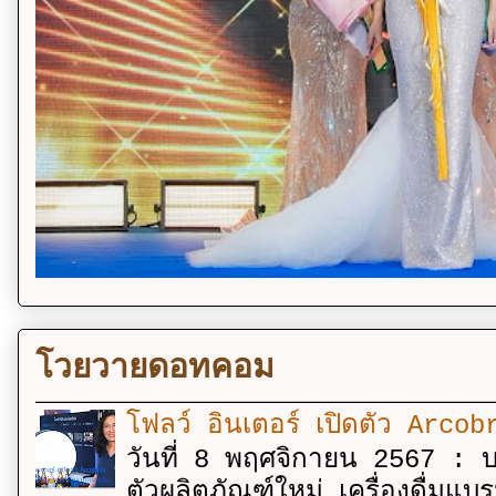
โวยวายดอทคอม
โฟลว์ อินเตอร์ เปิดตัว Arcobr
วันที่ 8 พฤศจิกายน 2567 : บร
ตัวผลิตภัณฑ์ใหม่ เครื่องดื่ม