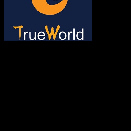
ช้าหมด อดนะจ้ะ เปิดแค่พีเรี
กระเป๋า 20 กก. 🌐 กดจองทัว
@gotrueworld คลิ้ก https
จองทัวร์ 02-2121-037, 0
308-7522, (ทุกวัน) 📱 06
#trueworld #trueworldtrav
#korea #busan #ทัวร์ไฟไหม้