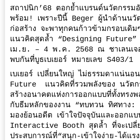
สถาปนิก’68 ตอกย้ำแบรนด์นวัตกรรมอั
พร้อม! เพราะปีนี้ Beger ผู้นำด้านนวั
ก่อสร้าง จะพาทุกคนก้าวข้ามกรอบเด
แนวคิดสุดล้ำ “Designing Future” 
เม.ย. – 4 พ.ค. 2568 ณ ชาเลนเจอร์
พบกันที่บูธเบเยอร์ หมายเลข S403/1
เบเยอร์ เปลี่ยนใหญ่ ไม่ธรรมดาแน่นอนป
Future แนวคิดที่รวมพลังของ นวัตกร
สร้างอนาคตแห่งการออกแบบที่ทั้งทรงพล
กับธีมหลักของงาน “ทบทวน ทิศทาง:
มองย้อนอดีต เข้าใจปัจจุบันและออกแบ
Interactive Booth สุดล้ำ ที่จะเปลี่ย
ประสบการณ์ที่“สนุก-เข้าใจง่าย-ได้แ