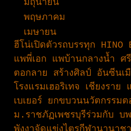
►
มิถุนายน
(27)
►
พฤษภาคม
(42)
▼
เมษายน
(29)
ฮีโน่เปิดตัวรถบรรทุก HIN
แพพี่เอก แพบ้านกลางน้ำ ศรี
ตอกลาย สร้างศิลป์ อันซีนเ
โรงแรมเฮอริเทจ เชียงราย 
เบเยอร์ ยกขบวนนวัตกรรมต
ม.ราชภัฏเพชรบุรีร่วมกับ 
พังงาจัดแข่งไตรกีฬานานาชาต