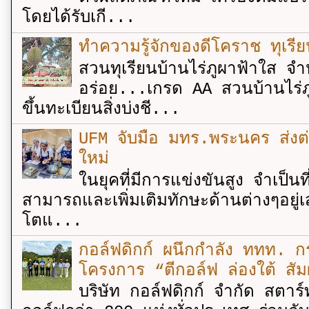
โดยได้รับเกี...
ทำความรู้จักของดีโคราช ทุเรีย
สวนทุเรียนบ้านไร่ภูผาฟ้าใส จำ
อร่อย...เกรด AA สวนบ้านไร่ภู
ขึ้นทะเบียนสิ่งบ่งชี...
UFM จับมือ มทร.พระนคร ส่งต่ออง
ใหม่
ในยุคที่มีการแข่งขันสูง จำเป็น
สามารถและเพิ่มเติมทักษะด้านต่างๆอยู่เส
โตแ...
กอล์ฟดิกก์ ผนึกกำลัง ททท. กร
โครงการ “ตีกอล์ฟ ล่องใต้ สัม
บริษัท กอล์ฟดิกก์ จำกัด สตาร์