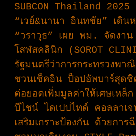
SUBCON Thailand 2025 เป
“เวย์&นานา อินทชัย” เดินห
“วราวุธ” เผย พม. จัดงาน วั
โสฬสคลินิก (SOROT CLINI
รัฐมนตรีว่าการกระทรวงพาณ
ชวนเช็คอิน ป็อปอัพบาร์สุดชิค
ต่อยอดเพิ่มมูลค่าให้เศษเหล็
บีไชน์ ไดเปปไทด์ คอลลาเจ
เสริมเกราะป้องกัน ด้วยการฉีด