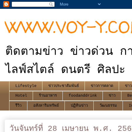
WWW.VOY-Y.C
ติดตามข่าว ข่าวด่วน กา
ไลฟ์สไตล์ ดนตรี ศิลปะ 
Lifestyle
ข่าวประชาสัมพันธ์
ข่าวการตลาด
ข่าว
Hotel
ร้านอาหาร
foodanddrink
ข่าว
Be
รีวิว
อสังหาริมทรัพย์
ปฏิทินข่าว
วัฒนธรรม
I
วันจันทร์ที่ 28 เมษายน พ.ศ. 25