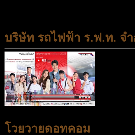
สถาบันครอบครัวและชุมชน
บริษัท รถไฟฟ้า ร.ฟ.ท. จำ
โวยวายดอทคอม