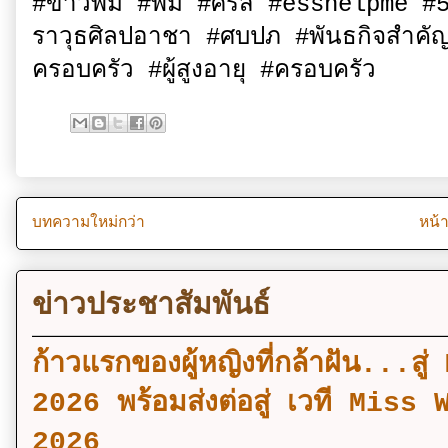
#ข่าวพม #พม #ศรส #esshelpme #5x5
ราวุธศิลปอาชา #ศบปภ #พันธกิจสำคัญ9ด
ครอบครัว #ผู้สูงอายุ #ครอบครัว
บทความใหม่กว่า
หน้
ข่าวประชาสัมพันธ์
ก้าวแรกของผู้หญิงที่กล้าฝัน..
2026 พร้อมส่งต่อสู่ เวที Mi
2026