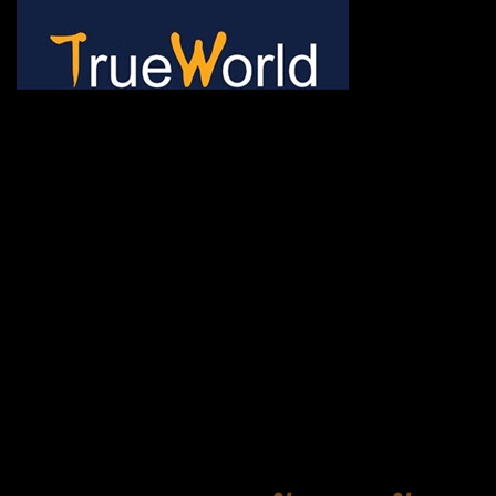
ช้าหมด อดนะจ้ะ เปิดแค่พีเรี
กระเป๋า 20 กก. 🌐 กดจองทัว
@gotrueworld คลิ้ก https
จองทัวร์ 02-2121-037, 0
308-7522, (ทุกวัน) 📱 06
#trueworld #trueworldtrav
#korea #busan #ทัวร์ไฟไหม้