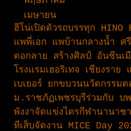
พฤษภาคม
(42)
▼
เมษายน
(29)
ฮีโน่เปิดตัวรถบรรทุก HIN
แพพี่เอก แพบ้านกลางน้ำ ศรี
ตอกลาย สร้างศิลป์ อันซีนเ
โรงแรมเฮอริเทจ เชียงราย 
เบเยอร์ ยกขบวนนวัตกรรมต
ม.ราชภัฏเพชรบุรีร่วมกับ 
พังงาจัดแข่งไตรกีฬานานาชาต
ทีเส็บจัดงาน MICE Day 20