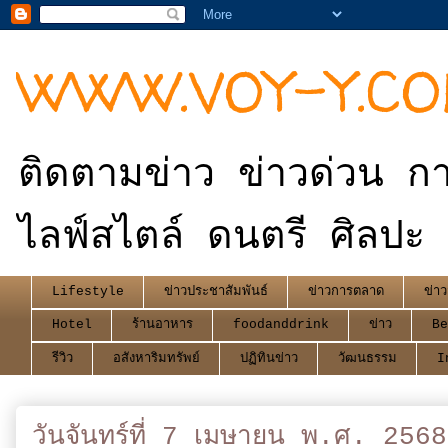
WWW.VOY-Y.C
ติดตามข่าว ข่าวด่วน กา
ไลฟ์สไตล์ ดนตรี ศิลปะ 
Lifestyle
ข่าวประชาสัมพันธ์
ข่าวการตลาด
ข่าว
Hotel
ร้านอาหาร
foodanddrink
ข่าว
Be
รีวิว
อสังหาริมทรัพย์
ปฏิทินข่าว
วัฒนธรรม
I
วันจันทร์ที่ 7 เมษายน พ.ศ. 2568