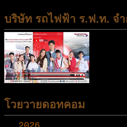
บริษัท รถไฟฟ้า ร.ฟ.ท. จำ
โวยวายดอทคอม
►
2026
(165)