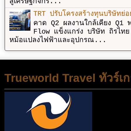
สู่เศรษฐกิจกร...
TRT ปรับโครงสร้างทุนบริษัทย่
คาด Q2 ผลงานใกล้เคียง Q1 พ
Flow แข็งแกร่ง บริษัท ถิรไท
หม้อแปลงไฟฟ้าและอุปกรณ...
Trueworld Travel ทัวร์เก