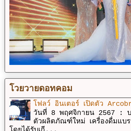
โวยวายดอทคอม
โฟลว์ อินเตอร์ เปิดตัว Arcobr
วันที่ 8 พฤศจิกายน 2567 : บร
ตัวผลิตภัณฑ์ใหม่ เครื่องดื่ม
โดยได้รับเกี...