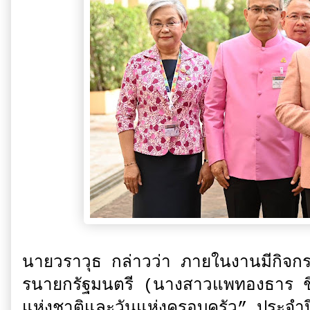
นายวราวุธ กล่าวว่า ภายในงานมีกิจก
รนายกรัฐมนตรี (นางสาวแพทองธาร ชินว
แห่งชาติและวันแห่งครอบครัว” ประจำปี