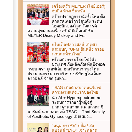
เครื่องครัว MEYER (ไมย์เออร์)
จับมือ ห้างเซ็นทรัล
สร้างปรากฏการณ์ครั้งใหม่ ดึง
คาแรคเตอร์การ์ตูนดัง ระดับ
ไอคอนิกของโลก รังสรรค์
ความสุขผ่านเครื่องครัวลิมิเต็ดเอดิชัน
MEYER Disney Mickey and Fr...
ยูไนเต็ดฟลาวมิลล์ เปิดตัว
แคมเปญ “UFM ยืนหนึ่ง กรอบ
นานสะท้านไทย”
พร้อมกิจกรรมโรดโชว์ทั่ว
ประเทศ กับผลิตภัณฑ์แป้งทอด
กรอบ ตรา ยูเอฟเอ็ม คุณวันทนา ทองไทย
ประธานกรรมการบริหาร บริษัท ยูไนเต็ดฟ
ลาวมิลล์ จำกัด (มหา...
TSAG เปิดตัวสมาคมนรีเวช
ความงามแห่งแรกของไทย
นำ AI + Hyperspectrum ยก
ระดับการรักษาผู้หญิงสู่
มาตรฐานสากล นพ.สถาพร จิ
นารัตน์ นายกสมาคม TSAG – Thai Society
of Aesthetic Gynecology เปิดเผยว...
“หนุ่ม กรรชัย” ปลื้ม ! ส่ง
แบรนด์ “LYO” เจาะตลาด