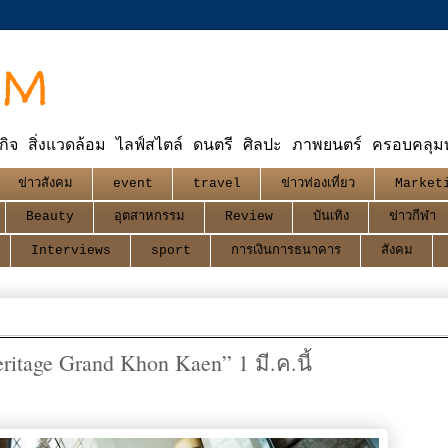
OM
กิจ สิ่งแวดล้อม ไลฟ์สไตล์ ดนตรี ศิลปะ ภาพยนตร์ ครอบคลุมทุ
ข่าวสังคม
event
travel
ข่าวท่องเที่ยว
Market
Beauty
อุตสาหกรรม
Review
บันเทิง
ข่าวกีฬา
Interviews
sport
การเงินการธนาคาร
สังคม
ritage Grand Khon Kaen” 1 มี.ค.นี้