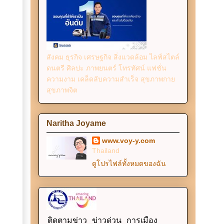
สังคม ธุรกิจ เศรษฐกิจ สิ่งแวดล้อม ไลฟ์สไตล์
ดนตรี ศิลปะ ภาพยนตร์ โทรทัศน์ แฟชั่น
ความงาม เคล็ดลับความสำเร็จ สุขภาพกาย
สุขภาพจิต
Naritha Joyame
www.voy-y.com
Thailand
ดูโปรไฟล์ทั้งหมดของฉัน
ติดตามข่าว ข่าวด่วน การเมือง