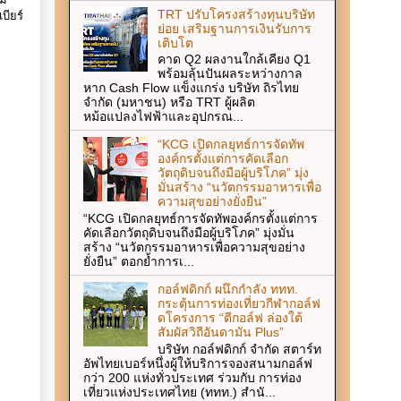
รม
TRT ปรับโครงสร้างทุนบริษัท
ียร์
ย่อย เสริมฐานการเงินรับการ
เติบโต
คาด Q2 ผลงานใกล้เคียง Q1
พร้อมลุ้นปันผลระหว่างกาล
หาก Cash Flow แข็งแกร่ง บริษัท ถิรไทย
จำกัด (มหาชน) หรือ TRT ผู้ผลิต
หม้อแปลงไฟฟ้าและอุปกรณ...
“KCG เปิดกลยุทธ์การจัดทัพ
องค์กรตั้งแต่การคัดเลือก
วัตถุดิบจนถึงมือผู้บริโภค” มุ่ง
มั่นสร้าง “นวัตกรรมอาหารเพื่อ
ความสุขอย่างยั่งยืน”
“KCG เปิดกลยุทธ์การจัดทัพองค์กรตั้งแต่การ
คัดเลือกวัตถุดิบจนถึงมือผู้บริโภค” มุ่งมั่น
สร้าง “นวัตกรรมอาหารเพื่อความสุขอย่าง
ยั่งยืน” ตอกย้ำการเ...
กอล์ฟดิกก์ ผนึกกำลัง ททท.
กระตุ้นการท่องเที่ยวกีฬากอล์ฟ
ดโครงการ “ตีกอล์ฟ ล่องใต้
สัมผัสวิถีอันดามัน Plus”
บริษัท กอล์ฟดิกก์ จำกัด สตาร์ท
อัพไทยเบอร์หนึ่งผู้ให้บริการจองสนามกอล์ฟ
กว่า 200 แห่งทั่วประเทศ ร่วมกับ การท่อง
เที่ยวแห่งประเทศไทย (ททท.) สำนั...