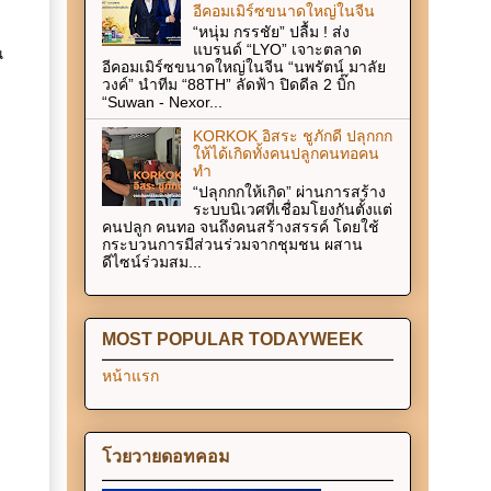
อีคอมเมิร์ซขนาดใหญ่ในจีน
“หนุ่ม กรรชัย” ปลื้ม ! ส่ง
แบรนด์ “LYO” เจาะตลาด
น
อีคอมเมิร์ซขนาดใหญ่ในจีน “นพรัตน์ มาลัย
วงค์” นำทีม “88TH” ลัดฟ้า ปิดดีล 2 บิ๊ก
“Suwan - Nexor...
KORKOK อิสระ ชูภักดี ปลุกกก
ให้ได้เกิดทั้งคนปลูกคนทอคน
ทำ
“ปลุกกกให้เกิด” ผ่านการสร้าง
ระบบนิเวศที่เชื่อมโยงกันตั้งแต่
คนปลูก คนทอ จนถึงคนสร้างสรรค์ โดยใช้
กระบวนการมีส่วนร่วมจากชุมชน ผสาน
ดีไซน์ร่วมสม...
MOST POPULAR TODAYWEEK
หน้าแรก
โวยวายดอทคอม