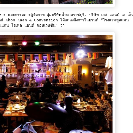
ร และกรรมการผู้จัดการกลุ่มบริษัทน้ำตาลราชบุรี, บริษัท เอส แอนด์ เอ เอ็
and Khon Kaen & Convention ได้แถลงถึงการรีแบรนด์ “โรงแรมพูลแมน
แก่น โฮเทล แอนด์ คอนเวนชั่น” ว่า