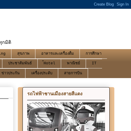
กมิติ
ing
สุขภาพ
อาหารและเครื่องดื่ม
การศึกษา
ประชาสัมพันธ์
้Hotel
พาณิชย์
IT
ข่าวประกัน
เครื่องประดับ
สายการบิน
รถไฟฟ้าชานเมืองสายสีแดง