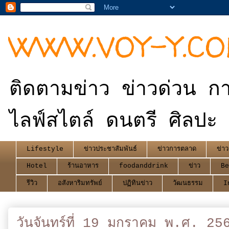
WWW.VOY-Y.C
ติดตามข่าว ข่าวด่วน กา
ไลฟ์สไตล์ ดนตรี ศิลปะ 
Lifestyle
ข่าวประชาสัมพันธ์
ข่าวการตลาด
ข่าว
Hotel
ร้านอาหาร
foodanddrink
ข่าว
Be
รีวิว
อสังหาริมทรัพย์
ปฏิทินข่าว
วัฒนธรรม
I
วันจันทร์ที่ 19 มกราคม พ.ศ. 25