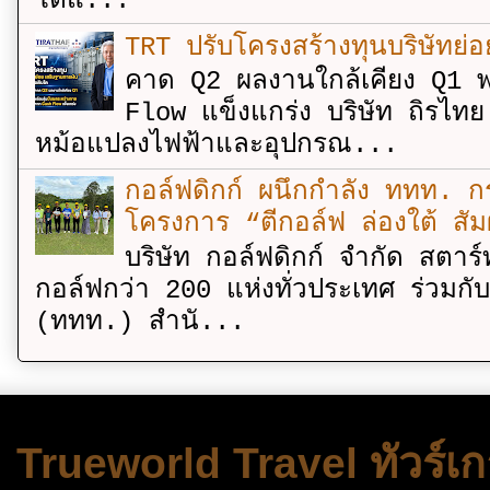
โตแ...
TRT ปรับโครงสร้างทุนบริษัทย่
คาด Q2 ผลงานใกล้เคียง Q1 พ
Flow แข็งแกร่ง บริษัท ถิรไท
หม้อแปลงไฟฟ้าและอุปกรณ...
กอล์ฟดิกก์ ผนึกกำลัง ททท. กร
โครงการ “ตีกอล์ฟ ล่องใต้ สัม
บริษัท กอล์ฟดิกก์ จำกัด สตาร์
กอล์ฟกว่า 200 แห่งทั่วประเทศ ร่วมกั
(ททท.) สำนั...
Trueworld Travel ทัวร์เก