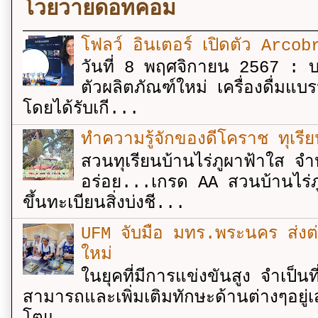
โวยวายดอทคอม
โฟลว์ อินเตอร์ เปิดตัว Arcobr
วันที่ 8 พฤศจิกายน 2567 : บร
ตัวผลิตภัณฑ์ใหม่ เครื่องดื่ม
โดยได้รับเกี...
ทำความรู้จักของดีโคราช ทุเรีย
สวนทุเรียนบ้านไร่ภูผาฟ้าใส จำ
อร่อย...เกรด AA สวนบ้านไร่ภู
ขึ้นทะเบียนสิ่งบ่งชี...
UFM จับมือ มทร.พระนคร ส่งต่ออง
ใหม่
ในยุคที่มีการแข่งขันสูง จำเป็น
สามารถและเพิ่มเติมทักษะด้านต่างๆอยู่เส