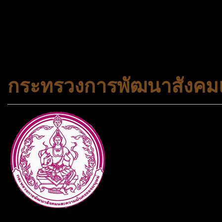
308-7522, (ทุกวัน) 📱 06
#trueworld #trueworldtrav
#korea #busan #ทัวร์ไฟไหม้
กระทรวงการพัฒนาสังคมแ