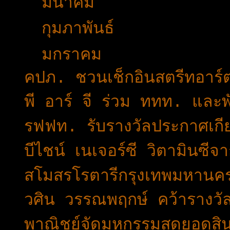
►
มีนาคม
(38)
►
กุมภาพันธ์
(15)
▼
มกราคม
(17)
คปภ. ชวนเช็กอินสตรีทอา
พี อาร์ จี ร่วม ททท. แล
รฟฟท. รับรางวัลประกาศเก
บีไชน์ เนเจอร์ซี วิตามินซี
สโมสรโรตารีกรุงเทพมหานคร
วศิน วรรณพฤกษ์ คว้ารางวั
พาณิชย์จัดมหกรรมสุดยอดสิ