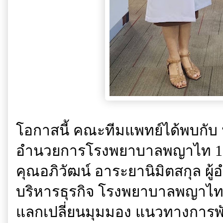
โอกาสนี้ คณะทีมแพทย์ได้พบกับ นพ
อำนวยการโรงพยาบาลพญาไท 1
คุณอภิวัฒน์ อาระยานิมิตสกุล ผู
บริหารธุรกิจ โรงพยาบาลพญาไท 1 ซ
แลกเปลี่ยนมุมมอง แนวทางการ