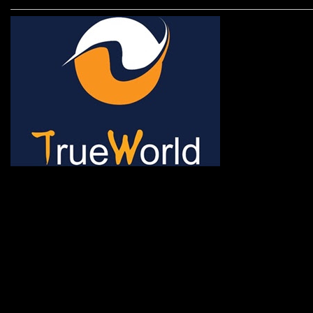
ช้าหมด อดนะจ้ะ เปิดแค่พีเรี
กระเป๋า 20 กก. 🌐 กดจองทัว
@gotrueworld คลิ้ก https
จองทัวร์ 02-2121-037, 0