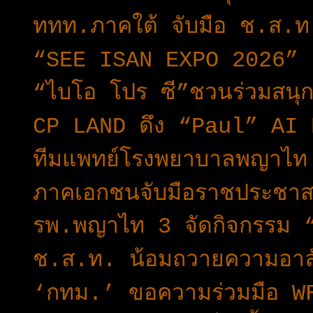
ททท.ภาคใต้ จับมือ ช.ส.ท. จ
“SEE ISAN EXPO 2026” เป
“ไบโอ โปร ซี”ชวนร่วมสนุกก
CP LAND ดึง “Paul” AI 
ทีมแพทย์โรงพยาบาลพญาไท 1 
ภาคเอกชนจับมือราชประชาส
รพ.พญาไท 3 จัดกิจกรรม “คร
ช.ส.ท. น้อมถวายความอาลั
‘กทม.’ ขอความร่วมมือ WF