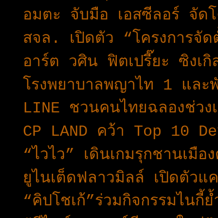
อมตะ จับมือ เอสซีลอร์ จ
สจล. เปิดตัว “โครงการจัด
อาร์ต วศิน ฟิตเปรี๊ยะ ซิงเ
โรงพยาบาลพญาไท 1 และพันธ
LINE ชวนคนไทยฉลองช่วงเ
CP LAND คว้า Top 10 De
“ไวไว” เดินเกมรุกชานเมือ
ยูไนเต็ดฟลาวมิลล์ เปิดตัว
“คิปโชเก้”ร่วมกิจกรรมไนกี้ย