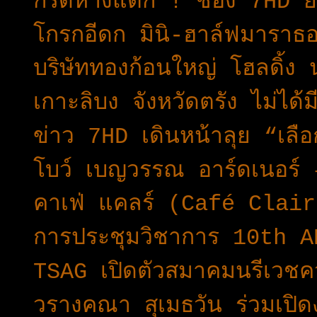
กรี๊ดห้างแตก ! ช่อง 7HD ย
โกรกอีดก มินิ-ฮาล์ฟมารา
บริษัททองก้อนใหญ่ โฮลดิ้ง
เกาะลิบง จังหวัดตรัง ไม่ได้ม
ข่าว 7HD เดินหน้าลุย “เล
โบว์ เบญวรรณ อาร์ดเนอร์ 
คาเฟ่ แคลร์ (Café Clair
การประชุมวิชาการ 10th 
TSAG เปิดตัวสมาคมนรีเวช
วรางคณา สุเมธวัน ร่วมเปิด