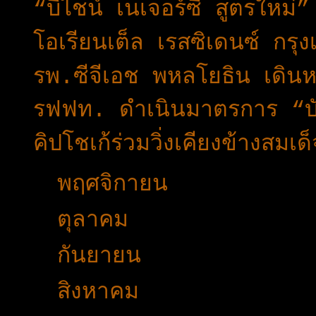
“บีไชน์ เนเจอร์ซี สูตรใหม่”
โอเรียนเต็ล เรสซิเดนซ์ กร
รพ.ซีจีเอช พหลโยธิน เดินห
รฟฟท. ดำเนินมาตรการ “บั
คิปโชเก้ร่วมวิ่งเคียงข้างส
►
พฤศจิกายน
(25)
►
ตุลาคม
(19)
►
กันยายน
(24)
►
สิงหาคม
(32)