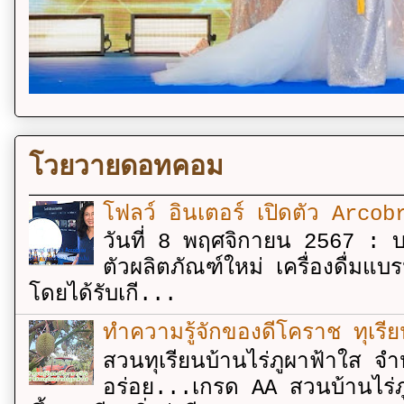
โวยวายดอทคอม
โฟลว์ อินเตอร์ เปิดตัว Arcobr
วันที่ 8 พฤศจิกายน 2567 : บร
ตัวผลิตภัณฑ์ใหม่ เครื่องดื่ม
โดยได้รับเกี...
ทำความรู้จักของดีโคราช ทุเรีย
สวนทุเรียนบ้านไร่ภูผาฟ้าใส จำ
อร่อย...เกรด AA สวนบ้านไร่ภู