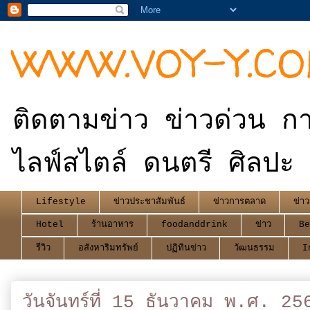
WWW.VOY-Y.C
ติดตามข่าว ข่าวด่วน กา
ไลฟ์สไตล์ ดนตรี ศิลปะ 
Lifestyle
ข่าวประชาสัมพันธ์
ข่าวการตลาด
ข่าว
Hotel
ร้านอาหาร
foodanddrink
ข่าว
Be
รีวิว
อสังหาริมทรัพย์
ปฏิทินข่าว
วัฒนธรรม
I
วันจันทร์ที่ 15 ธันวาคม พ.ศ. 25