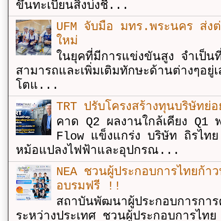
ขึ้นทะเบียนสิ่งบ่งชี...
UFM จับมือ มทร.พระนคร ส่งต่ออง
ใหม่
ในยุคที่มีการแข่งขันสูง จำเป็น
สามารถและเพิ่มเติมทักษะด้านต่างๆอยู่เส
โตแ...
TRT ปรับโครงสร้างทุนบริษัทย่
คาด Q2 ผลงานใกล้เคียง Q1 พ
Flow แข็งแกร่ง บริษัท ถิรไท
หม้อแปลงไฟฟ้าและอุปกรณ...
NEA ชวนผู้ประกอบการไทยก้าวท
อบรมฟรี !!
สถาบันพัฒนาผู้ประกอบการการค
ระหว่างประเทศ ชวนผู้ประกอบการไทย 