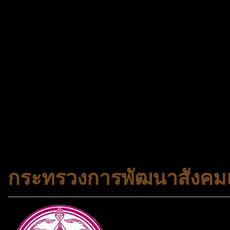
กระเป๋า 20 กก. 🌐 กดจองทัว
@gotrueworld คลิ้ก https
จองทัวร์ 02-2121-037, 0
308-7522, (ทุกวัน) 📱 06
#trueworld #trueworldtrav
#korea #busan #ทัวร์ไฟไหม้
กระทรวงการพัฒนาสังคมแ