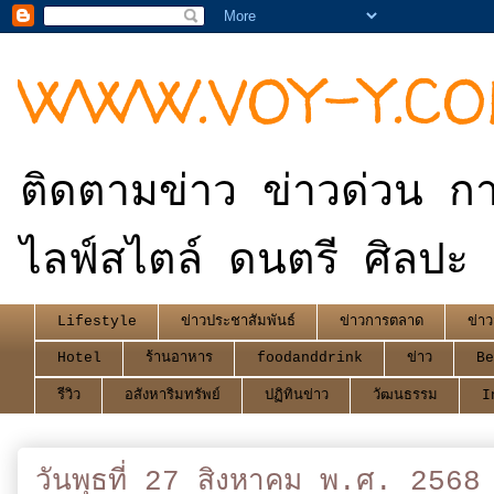
WWW.VOY-Y.C
ติดตามข่าว ข่าวด่วน กา
ไลฟ์สไตล์ ดนตรี ศิลปะ 
Lifestyle
ข่าวประชาสัมพันธ์
ข่าวการตลาด
ข่าว
Hotel
ร้านอาหาร
foodanddrink
ข่าว
Be
รีวิว
อสังหาริมทรัพย์
ปฏิทินข่าว
วัฒนธรรม
I
วันพุธที่ 27 สิงหาคม พ.ศ. 2568