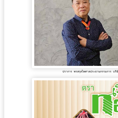
ปราการ พรสกุลไพศาลประธานกรรมการ บริษัท