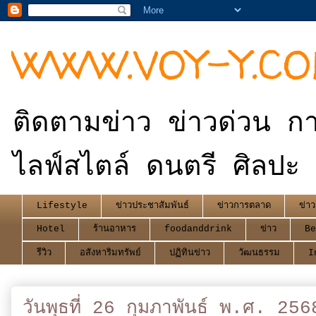
WWW.VOY-Y.C
ติดตามข่าว ข่าวด่วน กา
ไลฟ์สไตล์ ดนตรี ศิลปะ 
Lifestyle
ข่าวประชาสัมพันธ์
ข่าวการตลาด
ข่าว
Hotel
ร้านอาหาร
foodanddrink
ข่าว
Be
รีวิว
อสังหาริมทรัพย์
ปฏิทินข่าว
วัฒนธรรม
I
วันพุธที่ 26 กุมภาพันธ์ พ.ศ. 256