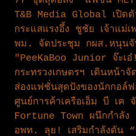
77 ชุดสุดอลัง “แฟชั่น M
T&B Media Global เปิดต
กระแสแรงอึ้ง ชูชัย เจ้าแม่
พม. จัดประชุม กผส.หนุนจ
"PeeKaBoo Junior จ๊ะเอ๋!
กระทรวงเกษตรฯ เดินหน้าจ
ส่องแฟชั่นสุดปังของนักกอล
ศูนย์การค้าเครือเอ็ม บี เค 
Fortune Town ผนึกกำลัง K
อพท. ลุย! เสริมกำลังดัน “