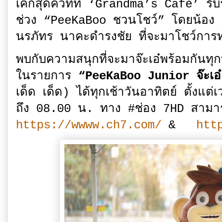
เค้กสุดคิ้วท์ที่ ‘Grandma’s Café’ รับ
ช่วง “PeeKaBoo ชวนโชว์” โดยน้อง
นรภัทร นาคะดำรงชัย ที่จะมาโชว์การท
พบกับความสนุกที่จะมาจ๊ะเอ๋พร้อมกัน
ในรายการ
“PeeKaBoo Junior จ๊ะเอ๋
เด็ด เด็ด) ได้ทุกเช้าวันอาทิตย์ ตั้งแ
ถึง 08.00 น. ทาง #ช่อง 7HD สามาร
https://wwww.ch7.com/
&
htt