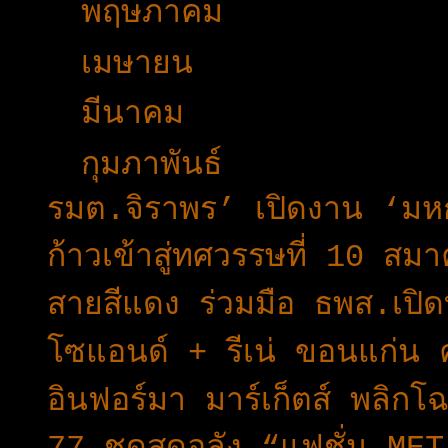
►
พฤษภาคม
(42)
►
เมษายน
(29)
►
มีนาคม
(45)
▼
กุมภาพันธ์
(25)
รมต.จิราพร’ เปิดงาน ‘มหกรร
ก้าวเข้าสู่ทศวรรษที่ 10 สม
สายสีแดง ร่วมมือ ธพส.เปิ
โซแอนด์ + รีเน่ ขอนแก่น
อินฟอร์มา มาร์เก็ตส์ พลิ