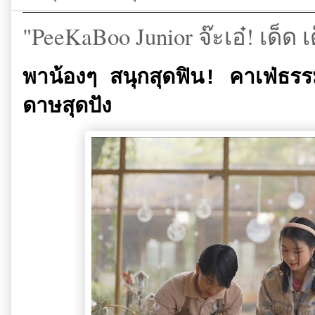
"PeeKaBoo Junior จ๊ะเอ๋! เด็ด เ
พาน้องๆ สนุกสุดฟิน! คาเฟ่ธรรม
ดาษสุดปัง