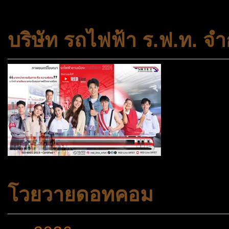
บริษัท รถไฟฟ้า ร.ฟ.ท. จำ
โวยวายดอทคอม