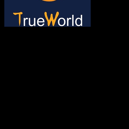
ช้าหมด อดนะจ้ะ เปิดแค่พีเรี
กระเป๋า 20 กก. 🌐 กดจองทัว
@gotrueworld คลิ้ก https
จองทัวร์ 02-2121-037, 0
308-7522, (ทุกวัน) 📱 06
#trueworld #trueworldtrav
#korea #busan #ทัวร์ไฟไหม้