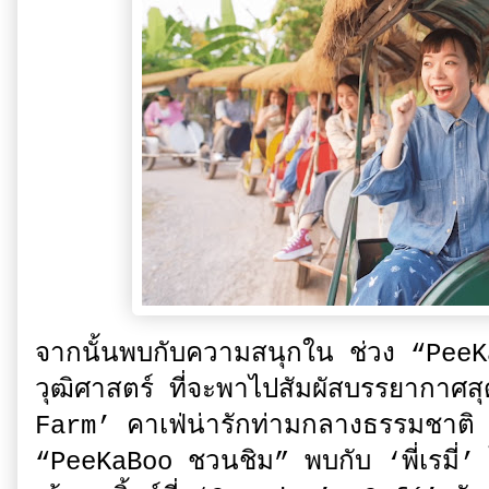
จากนั้นพบกับความสนุกใน ช่วง “PeeKaBo
วุฒิศาสตร์ ที่จะพาไปสัมผัสบรรยากาศส
Farm’ คาเฟ่น่ารักท่ามกลางธรรมชาติ 
“PeeKaBoo ชวนชิม” พบกับ ‘พี่เรมี่’