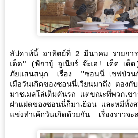
สัปดาห์นี้ อาทิตย์ที่ 2 มีนาคม รายก
เด็ด" (พีกาบู้ จูเนียร์ จ๊ะเอ๋! เด็ด 
ภัยแสนสนุก เรื่อง "ซอนนี่ เชฟป่วนก๊
เมื่อวันเกิดของซอนนี่เวียนมาถึง ตองกั
มาชเมลโล่เต็มคันรถ แต่ขณะที่พวกเขากำล
ฝาแฝดของซอนนี่ก็มาเยือน และหมีทั้ง
แข่งทำเค้กวันเกิดด้วยกัน เรื่องราวจ