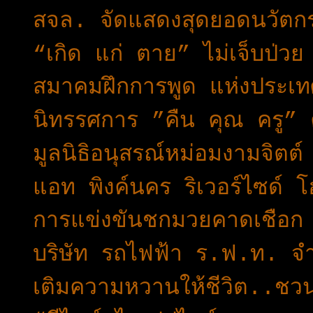
สจล. จัดแสดงสุดยอดนวัตกร
“เกิด แก่ ตาย” ไม่เจ็บป่วย 
สมาคมฝึกการพูด แห่งประเท
นิทรรศการ ”คืน คุณ ครู” ค
มูลนิธิอนุสรณ์หม่อมงามจิตต
แอท พิงค์นคร ริเวอร์ไซด
การแข่งขันชกมวยคาดเชือก
บริษัท รถไฟฟ้า ร.ฟ.ท. จ
เติมความหวานให้ชีวิต..ชวน