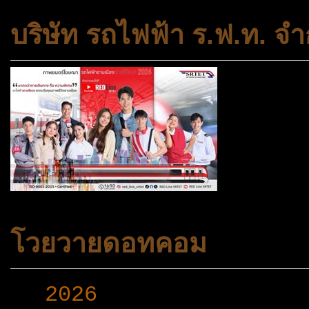
บริษัท รถไฟฟ้า ร.ฟ.ท. จำ
โวยวายดอทคอม
►
2026
(165)