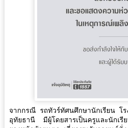
จากกรณี รถทัวร์ทัศนศึกษานักเรียน โร
อุทัยธานี มีผู้โดยสารเป็นครูและนักเรี