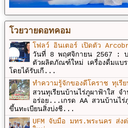
โวยวายดอทคอม
โฟลว์ อินเตอร์ เปิดตัว Arcobr
วันที่ 8 พฤศจิกายน 2567 : บร
ตัวผลิตภัณฑ์ใหม่ เครื่องดื่ม
โดยได้รับเกี...
ทำความรู้จักของดีโคราช ทุเรีย
สวนทุเรียนบ้านไร่ภูผาฟ้าใส จำ
อร่อย...เกรด AA สวนบ้านไร่ภู
ขึ้นทะเบียนสิ่งบ่งชี...
UFM จับมือ มทร.พระนคร ส่งต่ออง