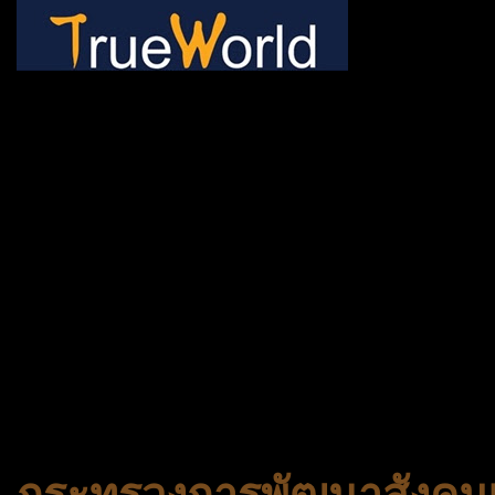
ช้าหมด อดนะจ้ะ เปิดแค่พีเรี
กระเป๋า 20 กก. 🌐 กดจองทัว
@gotrueworld คลิ้ก https
จองทัวร์ 02-2121-037, 0
308-7522, (ทุกวัน) 📱 06
#trueworld #trueworldtrav
#korea #busan #ทัวร์ไฟไหม้
กระทรวงการพัฒนาสังคมแ