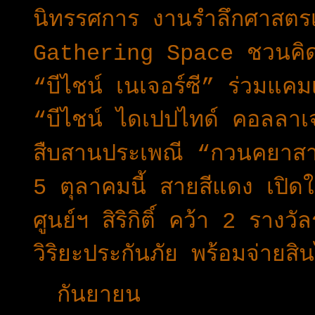
นิทรรศการ งานรำลึกศาสตร
Gathering Space ชวนคิด 
“บีไชน์ เนเจอร์ซี” ร่วมแค
“บีไชน์ ไดเปปไทด์ คอลลาเ
สืบสานประเพณี “กวนคยาสาร
5 ตุลาคมนี้ สายสีแดง เปิ
ศูนย์ฯ สิริกิติ์ คว้า 2 ราง
วิริยะประกันภัย พร้อมจ่าย
►
กันยายน
(42)