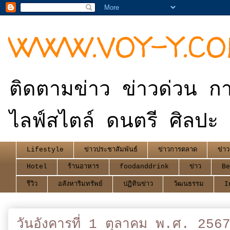
WWW.VOY-Y.C
ติดตามข่าว ข่าวด่วน กา
ไลฟ์สไตล์ ดนตรี ศิลปะ 
Lifestyle
ข่าวประชาสัมพันธ์
ข่าวการตลาด
ข่าว
Hotel
ร้านอาหาร
foodanddrink
ข่าว
Be
รีวิว
อสังหาริมทรัพย์
ปฏิทินข่าว
วัฒนธรรม
I
วันอังคารที่ 1 ตุลาคม พ.ศ. 256