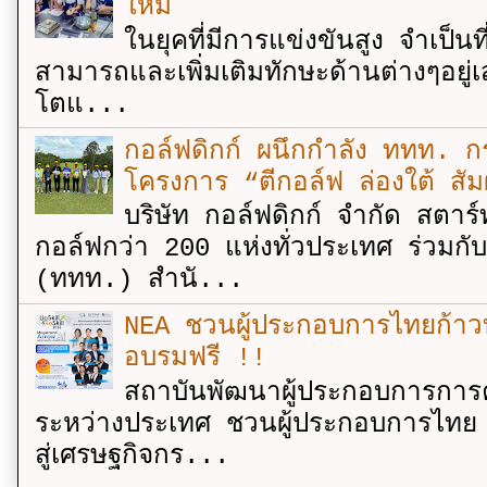
ใหม่
ในยุคที่มีการแข่งขันสูง จำเป็น
สามารถและเพิ่มเติมทักษะด้านต่างๆอยู่เส
โตแ...
กอล์ฟดิกก์ ผนึกกำลัง ททท. กร
โครงการ “ตีกอล์ฟ ล่องใต้ สัม
บริษัท กอล์ฟดิกก์ จำกัด สตาร์
กอล์ฟกว่า 200 แห่งทั่วประเทศ ร่วมกั
(ททท.) สำนั...
NEA ชวนผู้ประกอบการไทยก้าวท
อบรมฟรี !!
สถาบันพัฒนาผู้ประกอบการการค
ระหว่างประเทศ ชวนผู้ประกอบการไทย 
สู่เศรษฐกิจกร...